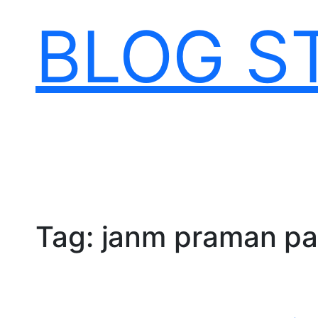
Skip
BLOG S
to
content
Tag:
janm praman pa