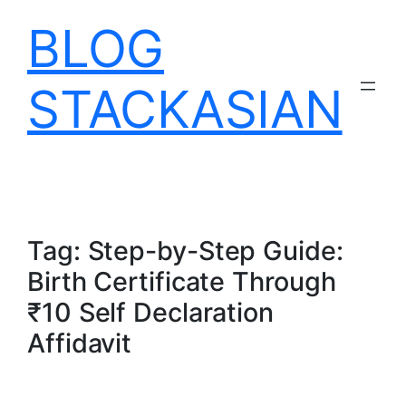
Skip
BLOG
to
content
STACKASIAN
Tag:
Step-by-Step Guide:
Birth Certificate Through
₹10 Self Declaration
Affidavit